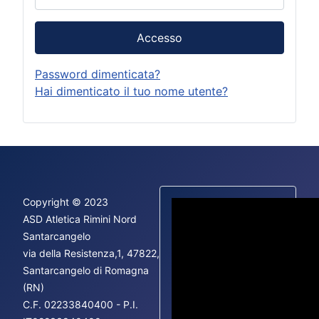
Accesso
Password dimenticata?
Hai dimenticato il tuo nome utente?
Copyright © 2023
ASD Atletica Rimini Nord
Santarcangelo
via della Resistenza,1, 47822,
Fac
Santarcangelo di Romagna
Ins
(RN)
You
C.F.
02233840400 - P.I.