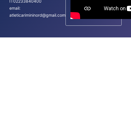
IT02233840400
email:
atleticarimininord@gmail.com