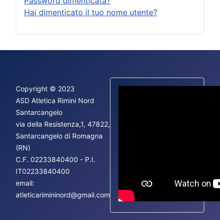
Password dimenticata?
Hai dimenticato il tuo nome utente?
Copyright © 2023
ASD Atletica Rimini Nord
Santarcangelo
via della Resistenza,1, 47822,
Fac
Santarcangelo di Romagna
Ins
(RN)
You
C.F.
02233840400 - P.I.
IT02233840400
email:
atleticarimininord@gmail.com