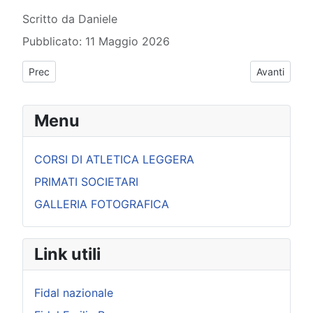
Dettagli
Scritto da
Daniele
Pubblicato: 11 Maggio 2026
Articolo precedente: Cronache dal Podismo: sabato 16 maggi
Articolo su
Prec
Avanti
Menu
CORSI DI ATLETICA LEGGERA
PRIMATI SOCIETARI
GALLERIA FOTOGRAFICA
Link utili
Fidal nazionale