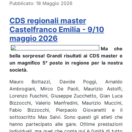
Pubblicato: 18 Maggio 2026
CDS regionali master
Castelfranco Emilia - 9/10
maggio 2026
Ma che
bella sorpresa! Grandi risultati ai CDS master e
un magnifico 5° posto in regione per la nostra
società.
Mauro Bottazzi, Davide Poggi, Arnaldo
Ambrogiani, Mirco De Paoli, Maurizio Astolfi,
Lorenzo Fuschini, Giuseppe Zucchetto, Gian Luca
Bizzocchi, Valerio Manfredini, Maurizio Muccini,
Fabio Bizzocchi, Pierpaolo Giovanetti e il
sottoscritto Max Salvi. Sono questi gli atleti che
hanno partecipato alle gare. Ottime prestazioni
individuali, ma quel che conta qui è l’unità di tutto