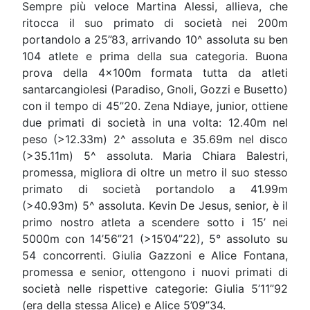
Sempre più veloce Martina Alessi, allieva, che
ritocca il suo primato di società nei 200m
portandolo a 25”83, arrivando 10^ assoluta su ben
104 atlete e prima della sua categoria. Buona
prova della 4x100m formata tutta da atleti
santarcangiolesi (Paradiso, Gnoli, Gozzi e Busetto)
con il tempo di 45”20. Zena Ndiaye, junior, ottiene
due primati di società in una volta: 12.40m nel
peso (>12.33m) 2^ assoluta e 35.69m nel disco
(>35.11m) 5^ assoluta. Maria Chiara Balestri,
promessa, migliora di oltre un metro il suo stesso
primato di società portandolo a 41.99m
(>40.93m) 5^ assoluta. Kevin De Jesus, senior, è il
primo nostro atleta a scendere sotto i 15’ nei
5000m con 14’56”21 (>15’04”22), 5° assoluto su
54 concorrenti. Giulia Gazzoni e Alice Fontana,
promessa e senior, ottengono i nuovi primati di
società nelle rispettive categorie: Giulia 5’11”92
(era della stessa Alice) e Alice 5’09”34.