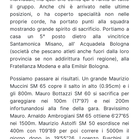
il gruppo. Anche chi è arrivato nelle ultime
posizioni, o ha coperto specialità non nelle
proprie corde, ha portato punti alla squadra
mostrando grande spirito di sacrificio. Portiamo a
casa un 5° posto dietro alla vincitrice
Santamonica Misano, all' Acquadela Bologna
(società che pescano atleti anche fuori dalla loro
provincia se non addirittura fuori regione), alla
Fratellanza Modena e alla Emilsir Bologna.
Possiamo passare ai risultati. Un grande Maurizio
Muccini SM 65 copre il salto in alto (0.95cm) e i
gli 800m. Mauro Bottazzi SM 60 si sacrifica per
gareggiare nei 100m (17”97) e nei 200m
infortunandosi alla fine della gara. Bravissimo
Mauro. Arnaldo Ambrogiani SM 65 ottiene 6’27”65
nei 1500m. Maurizio Astolfi SM 50 esordisce nei
400m con 1’09”89 per poi correre i 5000m il
giorno dopo in 19’55”26. Lorenzo Fuschini, il