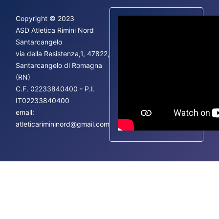
Copyright © 2023
ASD Atletica Rimini Nord
Santarcangelo
via della Resistenza,1, 47822,
Fac
Santarcangelo di Romagna
Ins
(RN)
You
C.F.
02233840400 - P.I.
IT02233840400
email:
atleticarimininord@gmail.com