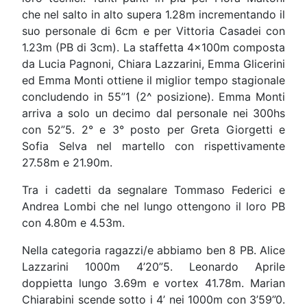
che nel salto in alto supera 1.28m incrementando il
suo personale di 6cm e per Vittoria Casadei con
1.23m (PB di 3cm). La staffetta 4x100m composta
da Lucia Pagnoni, Chiara Lazzarini, Emma Glicerini
ed Emma Monti ottiene il miglior tempo stagionale
concludendo in 55”1 (2^ posizione). Emma Monti
arriva a solo un decimo dal personale nei 300hs
con 52”5. 2° e 3° posto per Greta Giorgetti e
Sofia Selva nel martello con rispettivamente
27.58m e 21.90m.
Tra i cadetti da segnalare Tommaso Federici e
Andrea Lombi che nel lungo ottengono il loro PB
con 4.80m e 4.53m.
Nella categoria ragazzi/e abbiamo ben 8 PB. Alice
Lazzarini 1000m 4’20”5. Leonardo Aprile
doppietta lungo 3.69m e vortex 41.78m. Marian
Chiarabini scende sotto i 4’ nei 1000m con 3’59”0.