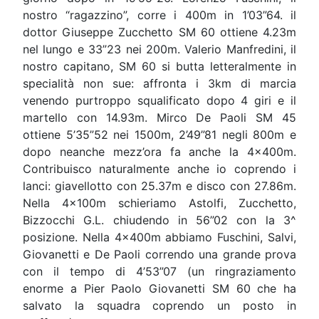
nostro “ragazzino”, corre i 400m in 1’03”64. il
dottor Giuseppe Zucchetto SM 60 ottiene 4.23m
nel lungo e 33”23 nei 200m. Valerio Manfredini, il
nostro capitano, SM 60 si butta letteralmente in
specialità non sue: affronta i 3km di marcia
venendo purtroppo squalificato dopo 4 giri e il
martello con 14.93m. Mirco De Paoli SM 45
ottiene 5’35”52 nei 1500m, 2’49”81 negli 800m e
dopo neanche mezz’ora fa anche la 4x400m.
Contribuisco naturalmente anche io coprendo i
lanci: giavellotto con 25.37m e disco con 27.86m.
Nella 4x100m schieriamo Astolfi, Zucchetto,
Bizzocchi G.L. chiudendo in 56”02 con la 3^
posizione. Nella 4x400m abbiamo Fuschini, Salvi,
Giovanetti e De Paoli correndo una grande prova
con il tempo di 4’53”07 (un ringraziamento
enorme a Pier Paolo Giovanetti SM 60 che ha
salvato la squadra coprendo un posto in