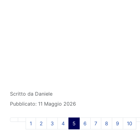
Dettagli
Scritto da
Daniele
Pubblicato: 11 Maggio 2026
1
2
3
4
5
6
7
8
9
10
Pagina 5 di 80